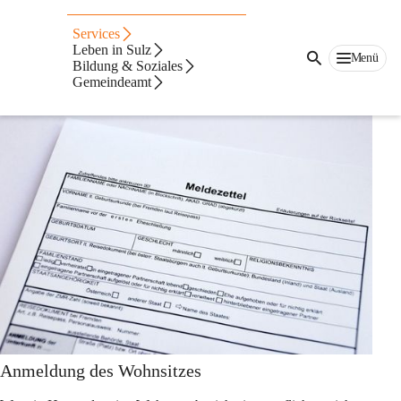
Auf dieser Seite
Services
Anträge & Formulare
Leben in Sulz
Menü
Bildung & Soziales
Gemeindeamt
Meldezettel
Anmeldung des Wohnsitzes